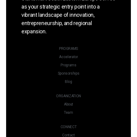
as your strategic entry point into a
vibrant landscape of innovation,
entrepreneurship, and regional
expansion.
PROGRAMS
Accelerator
Programs
Sponsorships
Blog
ORGANIZATION
About
Team
CONNECT
Contact