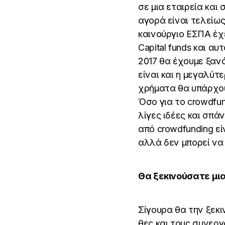
σε μια εταιρεία και
αγορά είναι τελείως
καινούργιο ΕΣΠΑ έχ
Capital funds και α
2017 θα έχουμε ξανά
είναι και η μεγαλύ
χρήματα θα υπάρχου
Όσο για το crowdfun
λίγες ιδέες και σπά
από crowdfunding εί
αλλά δεν μπορεί να 
Θα ξεκινούσατε μια
Σίγουρα θα την ξεκι
θες και τους συνεργ