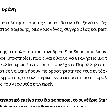
 Πεφάνη
ηματοδότηση προς τις startups θα ανοίξει ξανά εντός
ίστος Δοξιάδης, οικονομολόγος, συγγραφέας και partn
r.gr, στα πλαίσια του συνεδρίου StartSmart, που διο
ece, υποστηρίζει πως είναι εύκολο να ξεκινήσεις μια 
σκολίες όμως έρχονται στη συνέχεια. Παράλληλα, πρ
ματίες να ξεκινήσουν τις δραστηριότητές τους εντό
έμμα τους στο εξωτερικό, ενώ εκτιμά ότι το η φορολο
ς του νεοφυούς επιχειρείν.
τηριστικό εκείνο που διαφοροποιεί το συνέδριο Sta
κδηλώσεις που απευθύνονται σε startups;