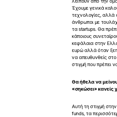
λείπουν από την ομά
Έχουμε γενικά καλο
τεχνολογίες, αλλά 
άνθρωποι με τουλάχι
τα startups. Θα πρέ
κάποιους συνεταίρου
κεφάλαια στην Ελλάδ
ευρώ αλλά όταν ξεπε
να απευθυνθείς στο 
στιγμή που πρέπει ν
Θα ήθελα να μείνου
«σηκώσει» κανείς 
Αυτή τη στιγμή στην
funds, τα περισσότ