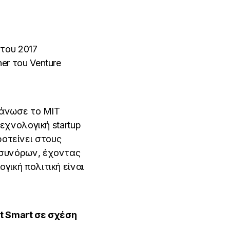
 του 2017
er του Venture
ργάνωσε το ΜΙΤ
τεχνολογική startup
οτείνει στους
ς συνόρων, έχοντας
γική πολιτική είναι
rt Smart σε σχέση