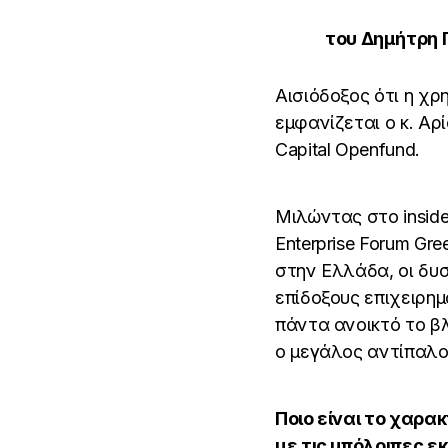
του Δημήτρη
Αισιόδοξος ότι η χρ
εμφανίζεται ο κ. Αρ
Capital Openfund.
Μιλώντας στο inside
Enterprise Forum Gre
στην Ελλάδα, οι δυ
επίδοξους επιχειρη
πάντα ανοικτό το βλ
ο μεγάλος αντίπαλο
Ποιο είναι το χαρακ
με τις υπόλοιπες ε